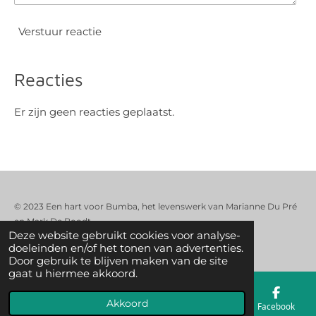
Verstuur reactie
Reacties
Er zijn geen reacties geplaatst.
© 2023 Een hart voor Bumba, het levenswerk van Marianne Du Pré
en Mark De Boodt
Deze website gebruikt cookies voor analyse-
Powered by
JouwWeb
doeleinden en/of het tonen van advertenties.
Door gebruik te blijven maken van de site
gaat u hiermee akkoord.
Akkoord
E-mailadres
Telefoonnummer
Kaart
Facebook