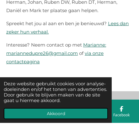
Herman, Johan, Ruben DW, Ruben DT, Herman,
Daniël en Mark ter plaatse gaan helpen.
Spreekt het jou al aan en ben je benieuwd?
Lees dan
zeker hun verhaal.
Interesse? Neem contact op met
Marianne:
mariannedupre26@gmail.com
of
via onze
contactpagina
Deze website gebruikt cookies voor analyse-
doeleinden en/of het tonen van advertenties.
Door gebruik te blijven maken van de site
gaat u hiermee akkoord.
© 2023 Een hart voor Bumba, het levenswerk van Marianne Du Pré
en Mark De Boodt
Akkoord
E-mailadres
Telefoonnummer
Kaart
Facebook
Powered by
JouwWeb