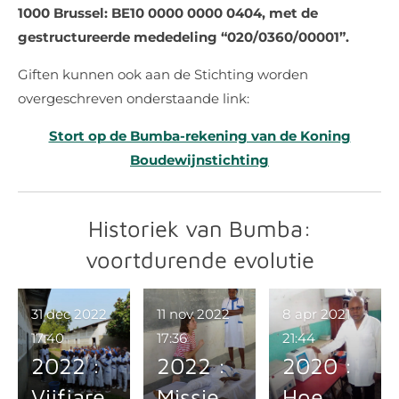
1000 Brussel: BE10 0000 0000 0404, met de
gestructureerde mededeling “020/0360/00001”.
Giften kunnen ook aan de Stichting worden
overgeschreven onderstaande link:
Stort op de Bumba-rekening van de Koning
Boudewijnstichting
Historiek van Bumba:
voortdurende evolutie
31 dec 2022
11 nov 2022
8 apr 2021
17:40
17:36
21:44
2022 :
2022 :
2020 :
Vijfjare
Missie
Hoe